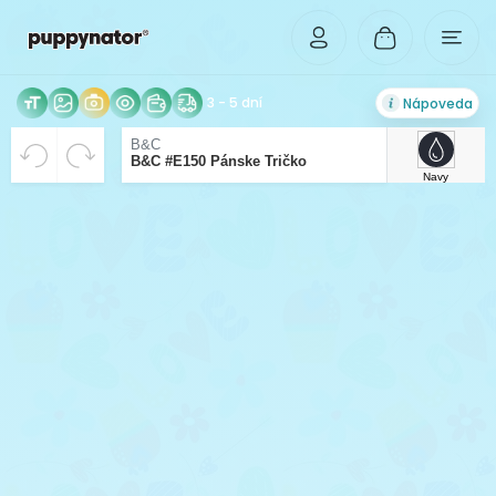
3 - 5 dní
Nápoveda
VYCENTROVANÉ
Rozlíšenie Vášho obrázka je príliš malé pre tlač v
Beriem riziko zhoršenej kvality tlače na vedomie.
B&C
B&C #E150 Pánske Tričko
dostatočnej kvalite. Pre možnosť zväčšenia,
Navy
nahrajte obrázok vo vyššom rozlíšení.