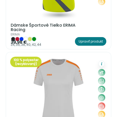
Dámske Športové Tielko ERIMA
Racing
ERIMA
39,98 €
Upraviť produkt
34, 36, 38, 40, 42, 44
100 % polyester
(recyklovaný)