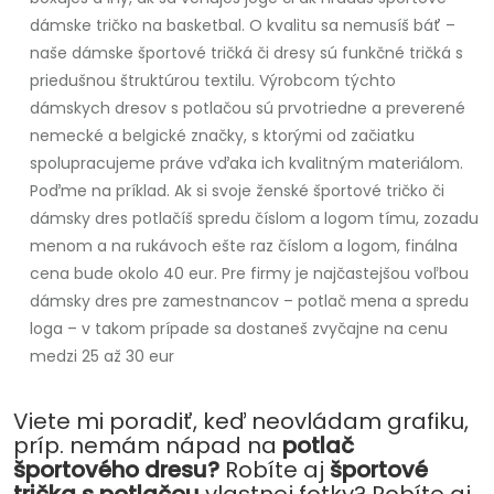
dámske tričko na basketbal. O kvalitu sa nemusíš báť –
naše dámske športové tričká či dresy sú funkčné tričká s
priedušnou štruktúrou textilu. Výrobcom týchto
dámskych dresov s potlačou sú prvotriedne a preverené
nemecké a belgické značky, s ktorými od začiatku
spolupracujeme práve vďaka ich kvalitným materiálom.
Poďme na príklad. Ak si svoje ženské športové tričko či
dámsky dres potlačíš spredu číslom a logom tímu, zozadu
menom a na rukávoch ešte raz číslom a logom, finálna
cena bude okolo 40 eur. Pre firmy je najčastejšou voľbou
dámsky dres pre zamestnancov – potlač mena a spredu
loga – v takom prípade sa dostaneš zvyčajne na cenu
medzi 25 až 30 eur
Viete mi poradiť, keď neovládam grafiku,
príp. nemám nápad na
potlač
športového dresu?
Robíte aj
športové
trička s potlačou
vlastnej fotky? Robíte aj