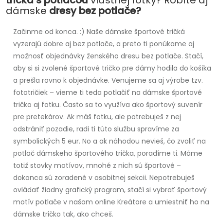
dámske
dresy bez potlače?
Začinme od konca. :) Naše dámske športové tričká
vyzerajú dobre aj bez potlače, a preto ti ponúkame aj
možnosť objednávky ženského dresu bez potlače. Stačí,
aby si si zvolené športové tričko pre dámy hodila do košíka
a prešla rovno k objednávke. Venujeme sa aj výrobe tzv.
fototričiek – vieme ti teda potlačiť na dámske športové
tričko aj fotku. Často sa to využíva ako športový suvenír
pre pretekárov. Ak máš fotku, ale potrebuješ z nej
odstrániť pozadie, radi ti túto službu spravíme za
symbolických 5 eur. No a ak náhodou nevieš, čo zvoliť na
potlač dámskeho športového trička, poradíme ti. Máme
totiž stovky motívov, mnohé z nich sú športové –
dokonca sú zoradené v osobitnej sekcii. Nepotrebuješ
ovládať žiadny grafický program, stačí si vybrať športový
motív potlače v našom online Kreátore a umiestniť ho na
dámske tričko tak, ako chceš.