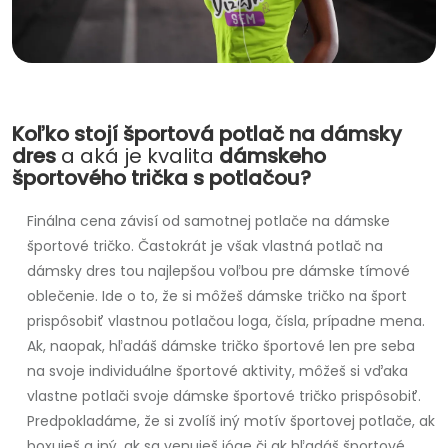
Koľko stojí športová potlač na dámsky
dres
a aká je kvalita
dámskeho
športového trička s potlačou?
Finálna cena závisí od samotnej potlače na dámske
športové tričko. Častokrát je však vlastná potlač na
dámsky dres tou najlepšou voľbou pre dámske tímové
oblečenie. Ide o to, že si môžeš dámske tričko na šport
prispôsobiť vlastnou potlačou loga, čísla, prípadne mena.
Ak, naopak, hľadáš dámske tričko športové len pre seba
na svoje individuálne športové aktivity, môžeš si vďaka
vlastne potlači svoje dámske športové tričko prispôsobiť.
Predpokladáme, že si zvolíš iný motív športovej potlače, ak
boxuješ a iný, ak sa venuješ jóge či ak hľadáš športové