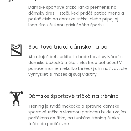
Dámske športové tričko ľahko premeníš na
dámsky dres – stačí, keď pridáš potlač mena a
potlač čísla na dámske tričko, alebo pripoj aj
logo tímu či ikonu príslušného športu.
🎽
Športové tričká dámske na beh
Ak miluješ beh, určite ťa bude baviť vytvárať si
dámske bežecké tričko s vlastnou potlačou! V
ponuke máme niekoľko bežeckých motívov, ale
vymyslieť si môžeš aj svoj vlastný.
🏋
Dámske športové tričká na tréning
Tréning je tvrdá makačka a správne dámske
športové tričko s vlastnou potlačou bude tvojím
parťákom do fitka, na funkčný tréning či ako
tričko do posilňovne.