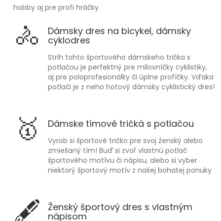
hobby aj pre profi hráčky.
🚴
Dámsky dres na bicykel, dámsky
cyklodres
Strih tohto športového dámskeho trička s
potlačou je perfektný pre milovníčky cyklistiky,
aj pre poloprofesionálky či úplne profíčky. Vďaka
potlači je z neho hotový dámsky cyklistický dres!
🥇
Dámske tímové tričká s potlačou
Vyrob si športové tričko pre svoj ženský alebo
zmiešaný tím! Buď si zvoľ vlastnú potlač
športového motívu či nápisu, alebo si vyber
niektorý športový motív z našej bohatej ponuky
🖋
Ženský športový dres s vlastným
nápisom