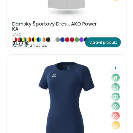
Dámsky Športový Dres JAKO Power
KA
JAKO
31,77 €
Upraviť produkt
34, 36, 38, 40, 42, 44