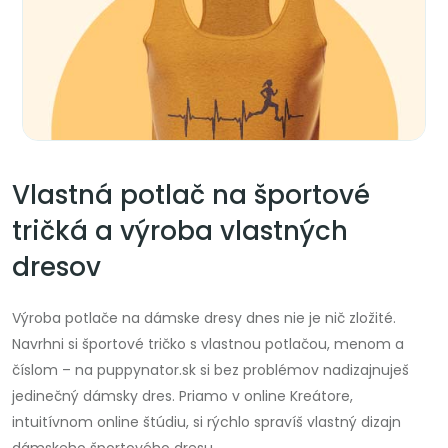
Vlastná potlač na športové
tričká a výroba vlastných
dresov
Výroba potlače na dámske dresy dnes nie je nič zložité.
Navrhni si športové tričko s vlastnou potlačou, menom a
číslom – na puppynator.sk si bez problémov nadizajnuješ
jedinečný dámsky dres. Priamo v online Kreátore,
intuitívnom online štúdiu, si rýchlo spravíš vlastný dizajn
dámskeho športového dresu.