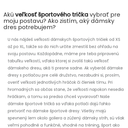
Akú
veľkosť športového trička
vybrať pre
moju postavu? Ako zistím, aký dámsky
dres potrebujem?
U nás nájdeš veľkosti dámskych športových tričiek od XS
až po XL, takže sa do nich určite zmestíš bez ohľadu na
svoju postavu. Každopádne, máme pre teba pripravenú
tabuľku veľkostí, vďaka ktorej si zvolíš takú veľkosť
dámskeho dresu, aká ti presne sadne. Ak vyberáš dámske
dresy s potlačou pre celé družstvo, nezabudni si, prosím,
overiť veľkosti jednotlivých hráčok či členiek tímu. Pri
hromadných sa občas stane, že veľkosti napokon nesedia
hráčkam, a tomu sa predsa chceš vyvarovať! Naše
dámske športové tričká sa vďaka potlači dajú ľahko
pretvoriť na dámske športové dresy. Všetky majú
spevnený lem okolo goliera a zúžený dámsky strih, sú však
veľmi pohodlné a funkčné, vhodné na tréning, šport ako