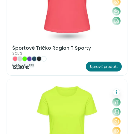
Športové Tričko Raglan T Sporty
SOL´S
S, M, L, XL, XXL
12,30 €
Upraviť produkt