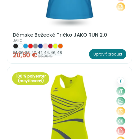
Dámske Bežecké Tričko JAKO RUN 2.0
JAKO
34, 36, 38, 40, 42, 44, 46, 48
20,50 €
Upraviť produkt
25,00 €
100 % polyester
(recyklovaný)