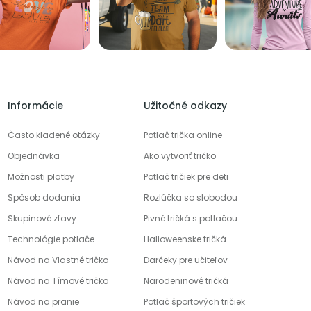
Informácie
Užitočné odkazy
Často kladené otázky
Potlač trička online
Objednávka
Ako vytvoriť tričko
Možnosti platby
Potlač tričiek pre deti
Spôsob dodania
Rozlúčka so slobodou
Skupinové zľavy
Pivné tričká s potlačou
Technológie potlače
Halloweenske tričká
Návod na Vlastné tričko
Darčeky pre učiteľov
Návod na Tímové tričko
Narodeninové tričká
Návod na pranie
Potlač športových tričiek