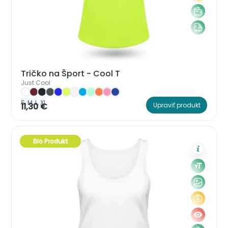
Tričko na Šport - Cool T
Just Cool
S, M, L, XL
11,30 €
Upraviť produkt
Bio Produkt