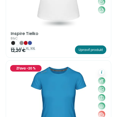
Inspire Tielko
B&C
XS, S, M, L, XL, XXL
12,20 €
Upraviť produkt
Zľava -20 %