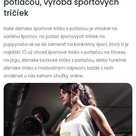
potlačou, výroba športových
tričiek
Naše dámske športové tričko s potlačou je vhodné na
väčšinu športov, no potlač športových tričiek na
puppynator.sk sa dá zamerať na konkrétny šport, ktorý ti je
najbližší. Či už chceš športové tričko s potlačou na fitness,
na jógu, dámske bežecké tričko s potlačou, alebo funkčné
dámske tričko s motivačným nápisom, každé z nich
zmákneš u nás behom chvíľky online.