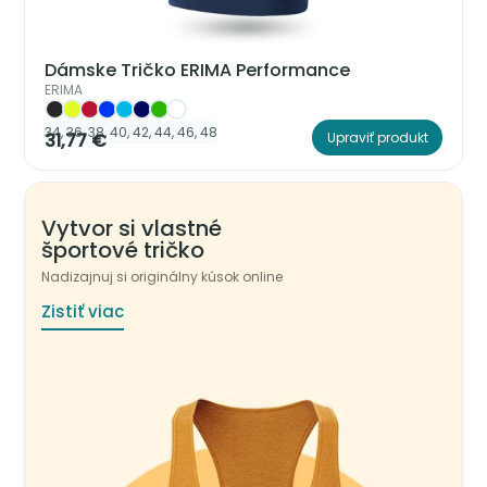
Dámske Tričko ERIMA Performance
ERIMA
34, 36, 38, 40, 42, 44, 46, 48
31,77 €
Upraviť produkt
Vytvor si vlastné
športové tričko
Nadizajnuj si originálny kúsok online
Zistiť viac