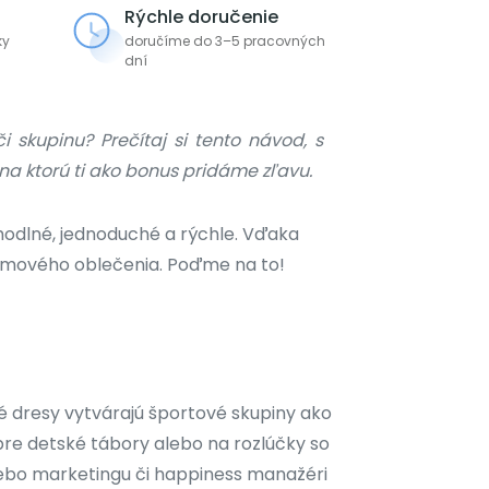
Rýchle doručenie
ky
doručíme do 3–5 pracovných
dní
i skupinu? Prečítaj si tento návod, s
na ktorú ti ako bonus pridáme zľavu.
ohodlné, jednoduché a rýchle. Vďaka
tímového oblečenia. Poďme na to!
ové dresy vytvárajú športové skupiny ako
pre detské tábory alebo na rozlúčky so
ebo marketingu či happiness manažéri