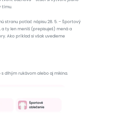
 tímu.
ú stranu potlač nápisu 28. 5. – Športový
, a ty len meníš (prepisuješ) mená a
ory. Ako príklad si však uvedieme
o s dlhým rukávom alebo aj mikina.