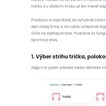
tričko a v ďalšom kroku už len meniť ná
Predstav si napríklad, že vytváraš trič
deň našej firmy a na rukáv umiestniš lo
čísla na zadnej strane. Podobne to fungu
športový dres.
1. Výber strihu trička, polok
Najprv si vyber pánske alebo dámske tri