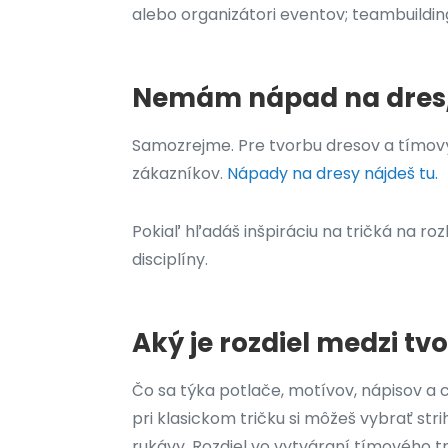
alebo organizátori eventov; teambuildi
Nemám nápad na dres/t
Samozrejme. Pre tvorbu dresov a tímovýc
zákazníkov.
Nápady na dresy nájdeš tu.
Pokiaľ hľadáš inšpiráciu na tričká na ro
disciplíny.
Aký je rozdiel medzi t
Čo sa týka potlače, motívov, nápisov a 
pri klasickom tričku si môžeš vybrať stri
rukávy. Rozdiel vo vytváraní tímového tr