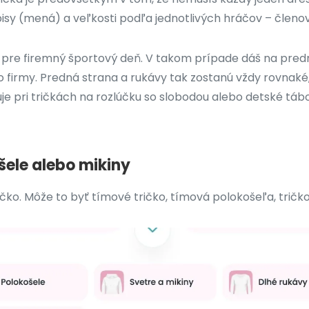
pisy (mená) a veľkosti podľa jednotlivých hráčov – členov
ko pre firemný športový deň. V takom prípade dáš na predn
go firmy. Predná strana a rukávy tak zostanú vždy rovnaké
je pri tričkách na rozlúčku so slobodou alebo detské táb
ošele alebo mikiny
čko. Môže to byť tímové tričko, tímová polokošeľa, tričk