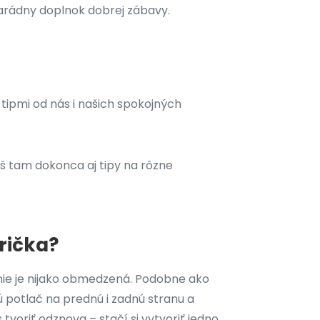
arádny doplnok dobrej zábavy.
tipmi od nás i našich spokojných
š tam dokonca aj tipy na rôzne
rička?
 nie je nijako obmedzená. Podobne ako
nú potlač na prednú i zadnú stranu a
voriť odznova – stačí si vytvoriť jedno