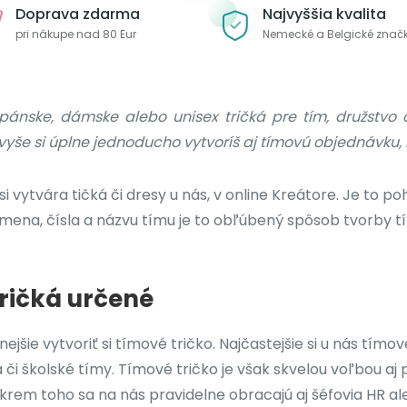
Doprava zdarma
Najvyššia kvalita
pri nákupe nad 80 Eur
Nemecké a Belgické znač
pánske, dámske alebo unisex tričká pre tím, družstvo č
yše si úplne jednoducho vytvoríš aj tímovú objednávku, 
 vytvára tičká či dresy u nás, v online Kreátore. Je to p
mena, čísla a názvu tímu je to obľúbený spôsob tvorby 
tričká určené
ejšie vytvoriť si tímové tričko. Najčastejšie si u nás tím
či školské tímy. Tímové tričko je však skvelou voľbou aj 
em toho sa na nás pravidelne obracajú aj šéfovia HR al