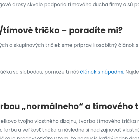
ngové dresy skvele podporia tímového ducha firmy a sú p
ímové tričko – poradíte mi?
h a skupinových tričiek sme pripravili osobitný článok s 
zlúčku so slobodou, pomôže ti náš
článok s nápadmi.
Nájde
vorbou „normálneho“ a tímového t
celkovo tvojho vlastného dizajnu, tvorba tímového trička
h, farbu a veľkosť trička a následne si nadizajnovať vlast
ička je predovšetkým v tom, že nemusíš každý jeden dres t