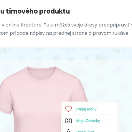
isu tímového produktu
v online Kreátore. Tu si môžeš svoje dresy predpripraviť –
našom prípade nápisy na prednej strane a pravom rukáve.