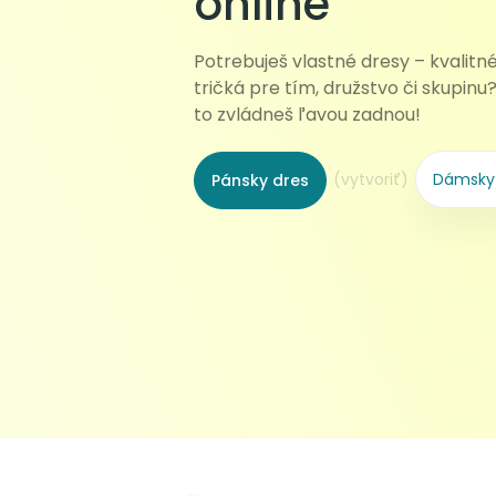
online
Potrebuješ vlastné dresy – kvalit
tričká pre tím, družstvo či skupinu
to zvládneš ľavou zadnou!
(vytvoriť)
Dámsky 
Pánsky dres