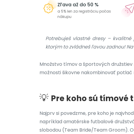
Zľava až do 50 %
a 5% len za registráciu počas
nákupu
Potrebuješ vlastné dresy – kvalitné 
ktorým to zvládneš ľavou zadnou! Nav
Množstvo tímov a športových družstiev si
možnosti šikovne nakombinovať potlač 
💡
Pre koho sú tímové 
Najprv si povedzme, pre koho je najvhodn
napríklad amatérske futbalové družstvá 
slobodou (Team Bride/Team Groom). Okr