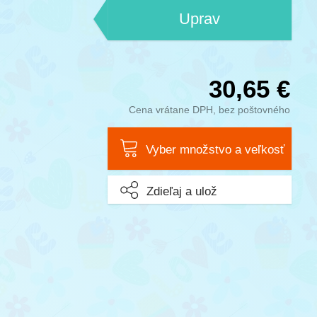
Uprav
30,65 €
Cena vrátane DPH, bez poštovného
Vyber množstvo a veľkosť
Zdieľaj a ulož