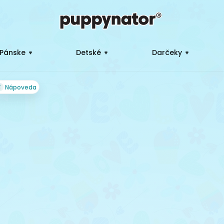
Pánske
Detské
Darčeky
Nápoveda