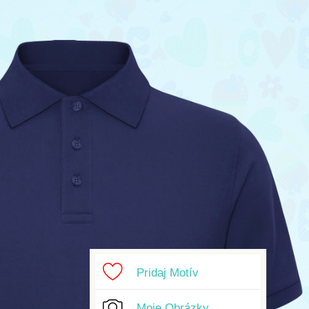
Pridaj Motív
Moje Obrázky