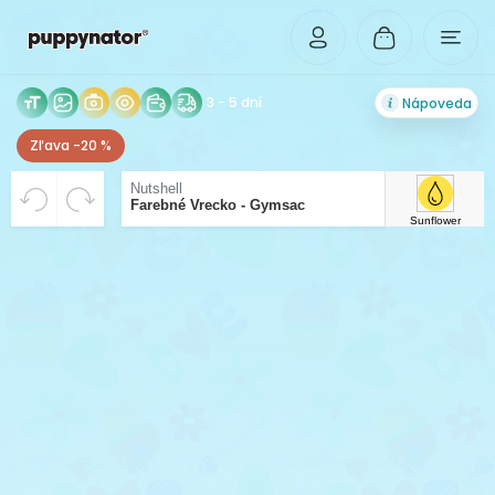
3 - 5 dní
Nápoveda
Zľava -20 %
VYCENTROVANÉ
Rozlíšenie Vášho obrázka je príliš malé pre tlač v
Beriem riziko zhoršenej kvality tlače na vedomie.
Nutshell
Farebné Vrecko - Gymsac
dostatočnej kvalite. Pre možnosť zväčšenia,
Sunflower
nahrajte obrázok vo vyššom rozlíšení.