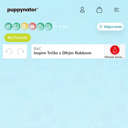
3 - 5 dní
Nápoveda
Bio Produkt
VYCENTROVANÉ
Rozlíšenie Vášho obrázka je príliš malé pre tlač v
Beriem riziko zhoršenej kvality tlače na vedomie.
B&C
Inspire Tričko s Dlhým Rukávom
dostatočnej kvalite. Pre možnosť zväčšenia,
Ohnivá červená
nahrajte obrázok vo vyššom rozlíšení.