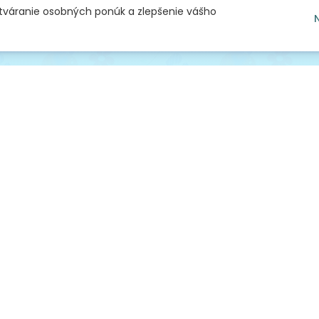
ytváranie osobných ponúk a zlepšenie vášho
níkmi
dňami
pred 28 dňami
pred 44 dň