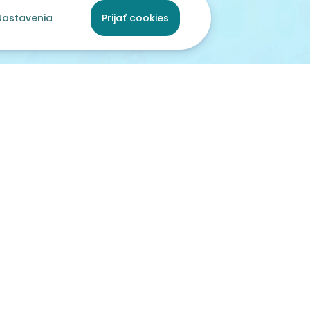
Nastavenia
Prijať cookies
ami
pred 45 dňami