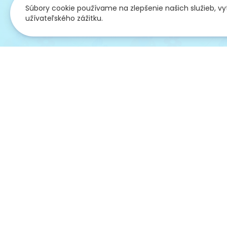
Súbory cookie používame na zlepšenie našich služieb, v
užívateľského zážitku.
Overené
Zákaz
pred 23 dňami
pred 24 