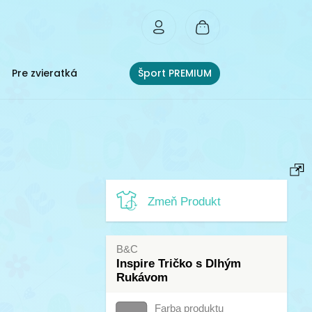
Pre zvieratká
Šport PREMIUM
Zmeň Produkt
B&C
Inspire Tričko s Dlhým
Rukávom
Farba produktu