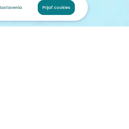
Nastavenia
Prijať cookies
ami
pred 46 dňami