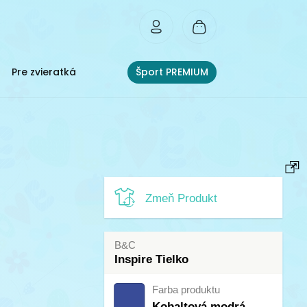
Pre zvieratká
Šport PREMIUM
Zmeň Produkt
B&C
Inspire Tielko
Farba produktu
Kobaltová modrá