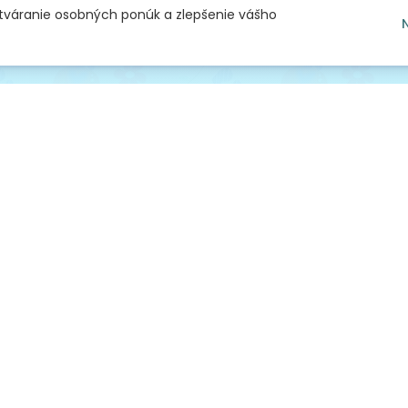
ytváranie osobných ponúk a zlepšenie vášho
níkmi
dňami
pred 30 dňami
pred 45 dň