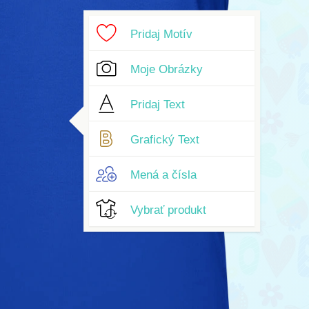
Pridaj Motív
Moje Obrázky
Pridaj Text
Grafický Text
Mená a čísla
Vybrať produkt