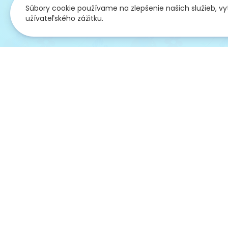
Súbory cookie používame na zlepšenie našich služieb, v
užívateľského zážitku.
Overené
Zákaz
pred 24 dňami
pred 25 