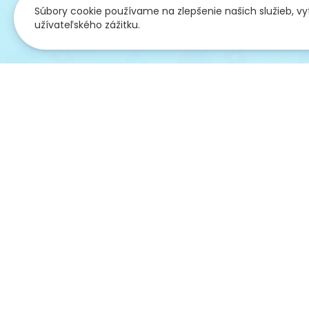
Súbory cookie používame na zlepšenie našich služieb, v
užívateľského zážitku.
Overené
Zákaz
pred 25 dňami
pred 25 