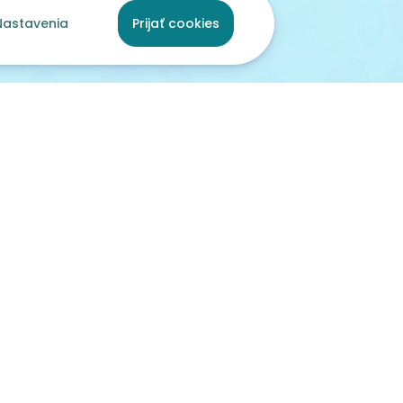
Nastavenia
Prijať cookies
ami
pred 47 dňami