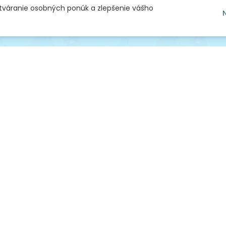
ytváranie osobných ponúk a zlepšenie vášho
níkmi
dňami
pred 30 dňami
pred 46 dň