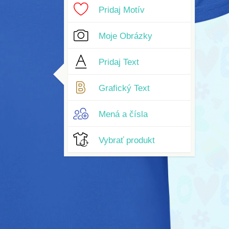
Pridaj Motív
Moje Obrázky
Pridaj Text
Grafický Text
Mená a čísla
Vybrať produkt