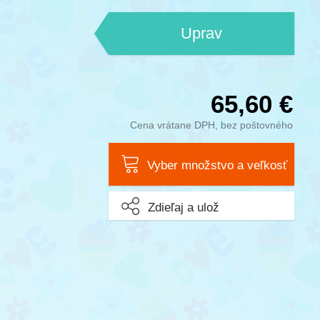
Uprav
65,60 €
Cena vrátane DPH, bez poštovného
Vyber množstvo a veľkosť
Zdieľaj a ulož