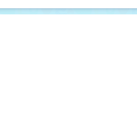
níkmi
dňami
pred 30 dňami
pred 45 dň
nie, kvalitné
objednávok mám už za
Veľmi dobrá s
sebou niekoľko a vždy k
ochota, prístu
mojej spokojnosti
odporúčam. 