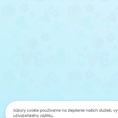
Súbory cookie používame na zlepšenie našich služieb, v
užívateľského zážitku.