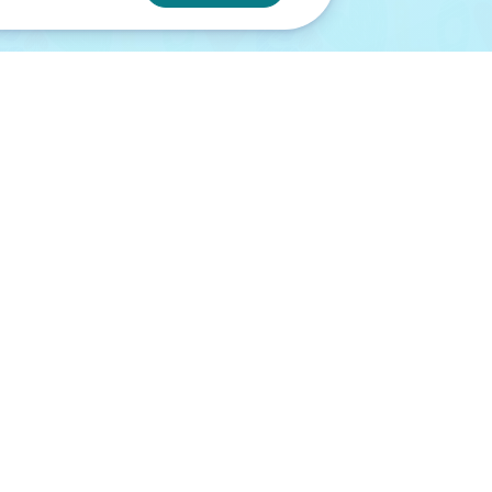
ami
pred 46 dňami
polupráca,
Objednával som si
p,
poháre v vlastným
Ďakujem
textom. Práca so systém