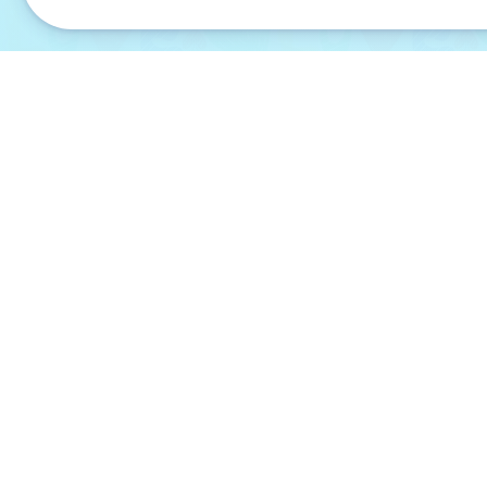
Overené
Zákaz
pred 24 dňami
pred 25 
Široký výber tričiek a
Rýchle doda
možností potlače. Ľahká
tričko
orientácia na stránke.