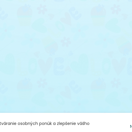
ytváranie osobných ponúk a zlepšenie vášho