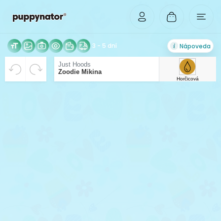
3 - 5 dní
Nápoveda
VYCENTROVANÉ
Rozlíšenie Vášho obrázka je príliš malé pre tlač v
Beriem riziko zhoršenej kvality tlače na vedomie.
Just Hoods
Zoodie Mikina
dostatočnej kvalite. Pre možnosť zväčšenia,
Horčicová
nahrajte obrázok vo vyššom rozlíšení.