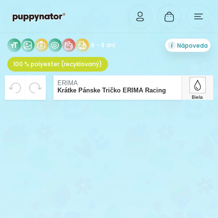
6 - 8 dní
Nápoveda
100 % polyester (recyklovaný)
VYCENTROVANÉ
Rozlíšenie Vášho obrázka je príliš malé pre tlač v
Beriem riziko zhoršenej kvality tlače na vedomie.
ERIMA
Krátke Pánske Tričko ERIMA Racing
dostatočnej kvalite. Pre možnosť zväčšenia,
Biela
nahrajte obrázok vo vyššom rozlíšení.