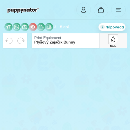
3 - 5 dní
Nápoveda
VYCENTROVANÉ
Rozlíšenie Vášho obrázka je príliš malé pre tlač v
Beriem riziko zhoršenej kvality tlače na vedomie.
Print Equipment
Plyšový Zajačik Bunny
dostatočnej kvalite. Pre možnosť zväčšenia,
Biela
nahrajte obrázok vo vyššom rozlíšení.