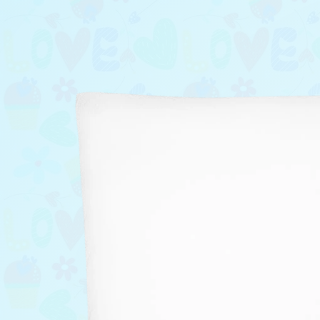
Pridaj Motív
Moje Obrázk
Pridaj Text
Grafický Tex
Mená a čísla
Vybrať produ