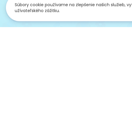
Súbory cookie používame na zlepšenie našich služieb, v
užívateľského zážitku.
Overené
Zákaz
pred 26 dňami
pred 27 