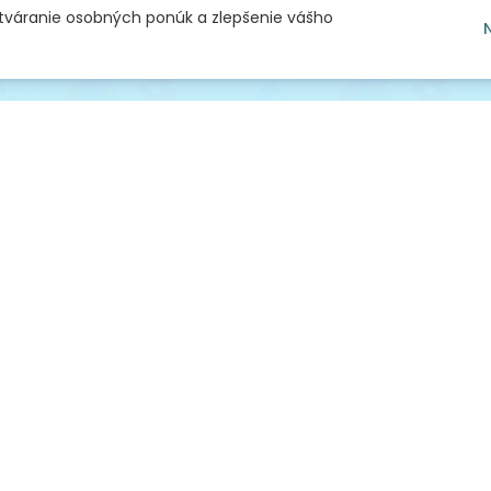
ytváranie osobných ponúk a zlepšenie vášho
níkmi
dňami
pred 32 dňami
pred 47 dň