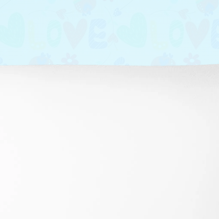
y
t
kt