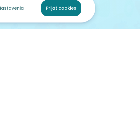
Nastavenia
Prijať cookies
ami
pred 48 dňami