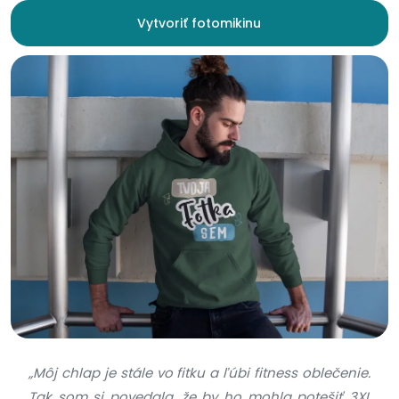
Vytvoriť fotomikinu
„Môj chlap je stále vo fitku a ľúbi fitness oblečenie.
Tak som si povedala, že by ho mohla potešiť 3XL