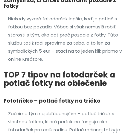
Zamysli sa, či chceš odstrániť pozadie z
fotky
Niekedy vyzerá fotodarček lepšie, keď je potlač s
fotkou bez pozadia. Vôbec si však nemusíš robiť
starosti s tým, ako dať preč pozadie z fotky. Túto
službu totiž radi spravíme za teba, a to len za
symbolických 5 eur – stačí na to jeden klik priamo v
online Kreátore.
TOP 7 tipov na fotodarček a
potlač fotky na oblečenie
Fototričko – potlač fotky na tričko
Začnime tým najobľúbenejším – potlač tričiek s
vlastnou fotkou, ktorá perfektne funguje ako
fotodarček pre celú rodinu. Potlač rodinnej fotky je