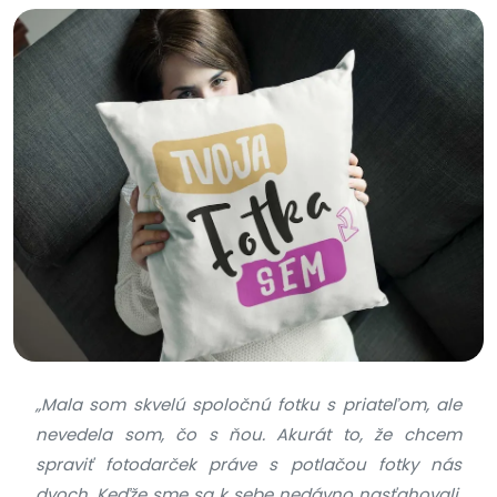
„Mala som skvelú spoločnú fotku s priateľom, ale
nevedela som, čo s ňou. Akurát to, že chcem
spraviť fotodarček práve s potlačou fotky nás
dvoch. Keďže sme sa k sebe nedávno nasťahovali,