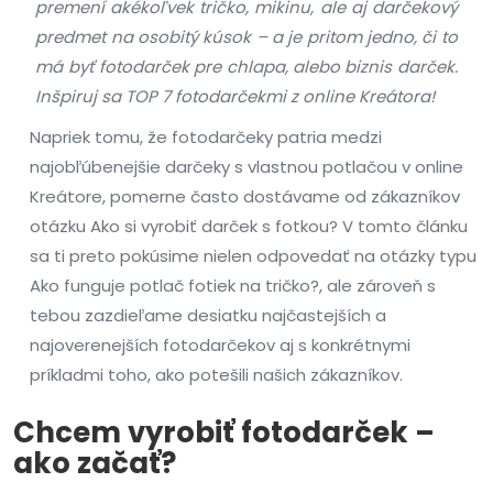
premení akékoľvek tričko, mikinu, ale aj darčekový
predmet na osobitý kúsok – a je pritom jedno, či to
má byť fotodarček pre chlapa, alebo biznis darček.
Inšpiruj sa TOP 7 fotodarčekmi z online Kreátora!
Napriek tomu, že fotodarčeky patria medzi
najobľúbenejšie darčeky s vlastnou potlačou v online
Kreátore, pomerne často dostávame od zákazníkov
otázku Ako si vyrobiť darček s fotkou? V tomto článku
sa ti preto pokúsime nielen odpovedať na otázky typu
Ako funguje potlač fotiek na tričko?, ale zároveň s
tebou zazdieľame desiatku najčastejších a
najoverenejších fotodarčekov aj s konkrétnymi
príkladmi toho, ako potešili našich zákazníkov.
Chcem vyrobiť fotodarček –
ako začať?