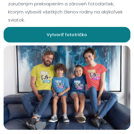
zaručeným prekvapením a zároveň fotodarček,
ktorým vybavíš všetkých členov rodiny na akýkoľvek
sviatok.
Vytvoriť fototričko