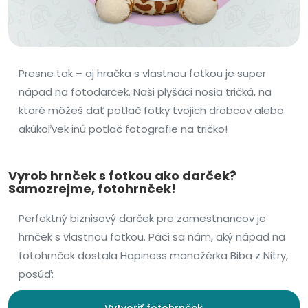
Presne tak – aj hračka s vlastnou fotkou je super
nápad na fotodarček. Naši plyšáci nosia tričká, na
ktoré môžeš dať potlač fotky tvojich drobcov alebo
akúkoľvek inú potlač fotografie na tričko!
Vyrob hrnček s fotkou ako darček?
Samozrejme, fotohrnček!
Perfektný biznisový darček pre zamestnancov je
hrnček s vlastnou fotkou. Páči sa nám, aký nápad na
fotohrnček dostala Hapiness manažérka Biba z Nitry,
posúď:
Vytvoriť fotohrnček