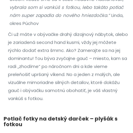
vybrala som si vankúš s fotkou, lebo takáto potlač
nám super zapadla do nového hniezdočka.“
Linda,
okres Púchov
Či už máte v obývačke drahý dizajnový nábytok, alebo
je zariadená second hand kusmi, vždy jej môžete
rýchlo dodať extra šmrnc. Ako? Zamerajte sa na jej
dominantu! Tou býva zvyčajne gauč – miesto, kam sa
radi „zhodíme“ po náročnom dni a kde vieme
preleňošiť upršaný víkend. No a jeden z malých, ale
vizuálne mimoriadne silných detailov, ktoré dokážu
gauč i obývačku samotnú obohatiť, je váš vlastný
vankúš s fotkou.
Potlač fotky na detský darček – plyšák s
fotkou