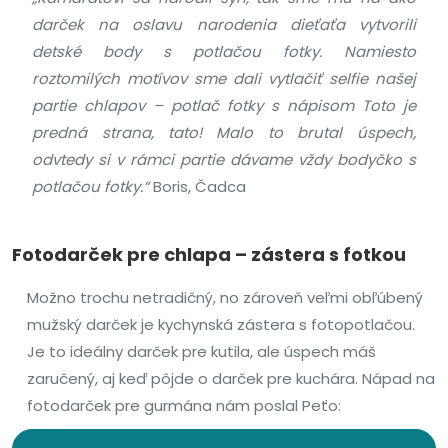
darček na oslavu narodenia dieťaťa vytvorili
detské body s potlačou fotky. Namiesto
roztomilých motívov sme dali vytlačiť selfie našej
partie chlapov – potlač fotky s nápisom Toto je
predná strana, tato! Malo to brutal úspech,
odvtedy si v rámci partie dávame vždy bodyčko s
potlačou fotky.“
Boris, Čadca
Fotodarček pre chlapa – zástera s fotkou
Možno trochu netradičný, no zároveň veľmi obľúbený
mužský darček je kychynská zástera s fotopotlačou.
Je to ideálny darček pre kutila, ale úspech máš
zaručený, aj keď pôjde o darček pre kuchára. Nápad na
fotodarček pre gurmána nám poslal Peťo: