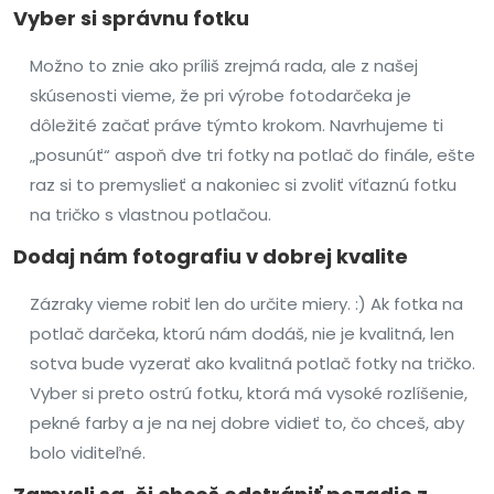
Vyber si správnu fotku
Možno to znie ako príliš zrejmá rada, ale z našej
skúsenosti vieme, že pri výrobe fotodarčeka je
dôležité začať práve týmto krokom. Navrhujeme ti
„posunúť“ aspoň dve tri fotky na potlač do finále, ešte
raz si to premyslieť a nakoniec si zvoliť víťaznú fotku
na tričko s vlastnou potlačou.
Dodaj nám fotografiu v dobrej kvalite
Zázraky vieme robiť len do určite miery. :) Ak fotka na
potlač darčeka, ktorú nám dodáš, nie je kvalitná, len
sotva bude vyzerať ako kvalitná potlač fotky na tričko.
Vyber si preto ostrú fotku, ktorá má vysoké rozlíšenie,
pekné farby a je na nej dobre vidieť to, čo chceš, aby
bolo viditeľné.