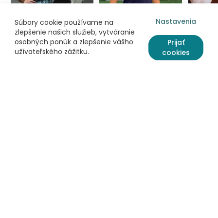
Nastavenia
Súbory cookie používame na
zlepšenie našich služieb, vytváranie
osobných ponúk a zlepšenie vášho
Prijať
užívateľského zážitku.
cookies
Informácie
Užitočné odkazy
Často kladené otázky
Potlač trička online
Objednávka
Ako vytvoriť tričko
Možnosti platby
Potlač tričiek pre deti
Spôsob dodania
Rozlúčka so slobodou