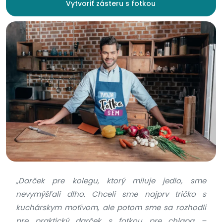
Vytvoriť zásteru s fotkou
„Darček pre kolegu, ktorý miluje jedlo, sme
nevymýšľali dlho. Chceli sme najprv tričko s
kuchárskym motívom, ale potom sme sa rozhodli
pre praktický darček s fotkou pre chlapa –