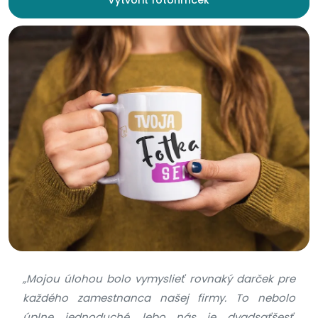
„Mojou úlohou bolo vymyslieť rovnaký darček pre
každého zamestnanca našej firmy. To nebolo
úplne jednoduché, lebo nás je dvadsaťšesť.