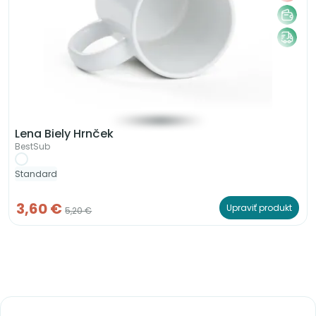
Lena Biely Hrnček
BestSub
Standard
3,60 €
Upraviť produkt
5,20 €