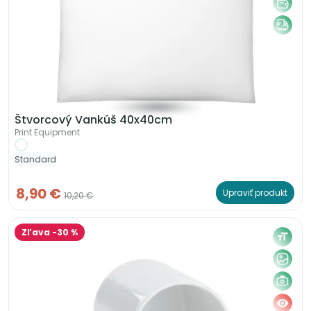
Štvorcový Vankúš 40x40cm
Print Equipment
Standard
8,90 €
Upraviť produkt
10,20 €
Zľava -30 %