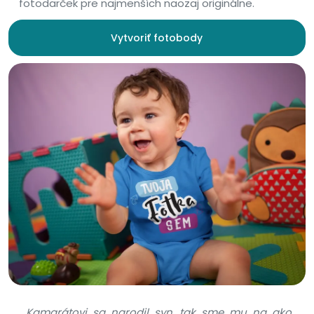
fotodarček pre najmenších naozaj originálne.
Vytvoriť fotobody
„Kamarátovi sa narodil syn, tak sme mu na ako