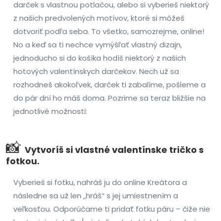
darček s vlastnou potlačou, alebo si vyberieš niektorý
z našich predvolených motívov, ktoré si môžeš
dotvoriť podľa seba. To všetko, samozrejme, online!
No a keď sa ti nechce vymýšľať vlastný dizajn,
jednoducho si do košíka hodíš niektorý z našich
hotových valentínskych darčekov. Nech už sa
rozhodneš akokoľvek, darček ti zabalíme, pošleme a
do pár dní ho máš doma. Pozrime sa teraz bližšie na
jednotlivé možnosti:
📸
Vytvoríš si vlastné valentínske tričko s
fotkou.
Vyberieš si fotku, nahráš ju do online Kreátora a
následne sa už len „hráš“ s jej umiestnením a
veľkosťou. Odporúčame ti pridať fotku páru – čiže nie