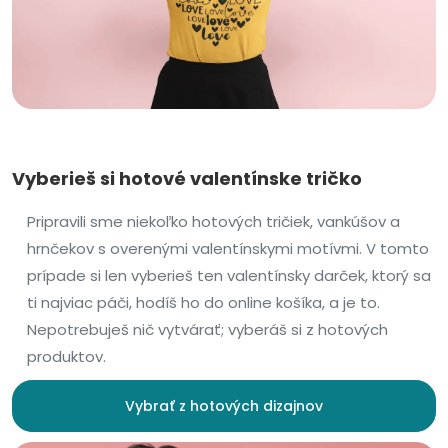
Vyberieš si hotové valentínske tričko
Pripravili sme niekoľko hotových tričiek, vankúšov a
hrnčekov s overenými valentínskymi motívmi. V tomto
prípade si len vyberieš ten valentínsky darček, ktorý sa
ti najviac páči, hodíš ho do online košíka, a je to.
Nepotrebuješ nič vytvárať; vyberáš si z hotových
produktov.
Vybrať z hotových dizajnov