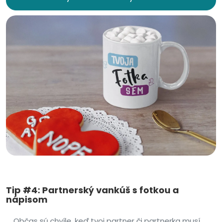
Tip #4: Partnerský vankúš s fotkou a
nápisom
Občas sú chvíle, keď tvoj partner či partnerka musí