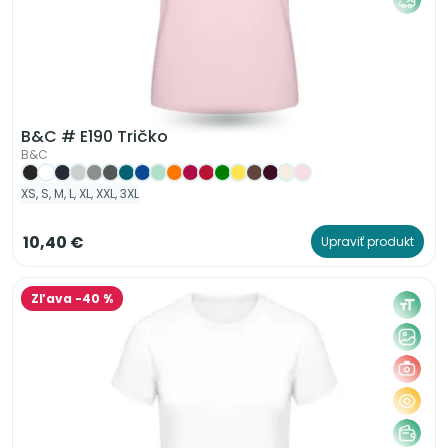
B&C # E190 Tričko
B&C
XS, S, M, L, XL, XXL, 3XL
10,40 €
Upraviť produkt
Zľava -40 %