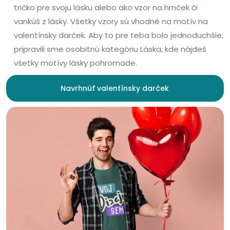
tričko pre svoju lásku alebo ako vzor na hrnček či
vankúš z lásky. Všetky vzory sú vhodné na motív na
valentínsky darček. Aby to pre teba bolo jednoduchšie,
pripravili sme osobitnú kategóriu Láska, kde nájdeš
všetky motívy lásky pohromade.
Navrhnúť valentínsky darček