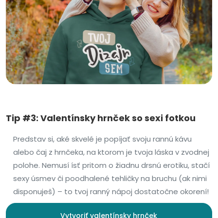
Tip #3: Valentínsky hrnček so sexi fotkou
Predstav si, aké skvelé je popíjať svoju rannú kávu
alebo čaj z hrnčeka, na ktorom je tvoja láska v zvodnej
polohe. Nemusí ísť pritom o žiadnu drsnú erotiku, stačí
sexy úsmev či poodhalené tehličky na bruchu (ak nimi
disponuješ) – to tvoj ranný nápoj dostatočne okorení!
Vytvoriť valentínsky hrnček