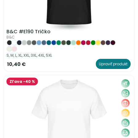
B&C #E190 Tričko
B&C
S, M, L, XL, XXL, 3XL, 4XL, 5XL
10,40 €
Upraviť produkt
Zľava -40 %