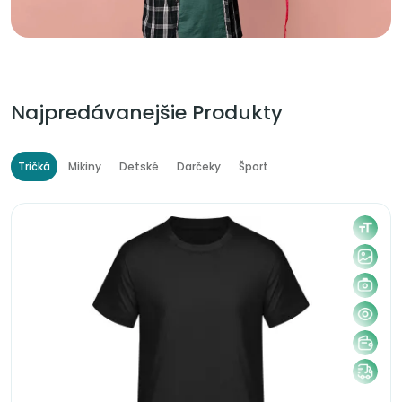
Najpredávanejšie Produkty
Tričká
Mikiny
Detské
Darčeky
Šport