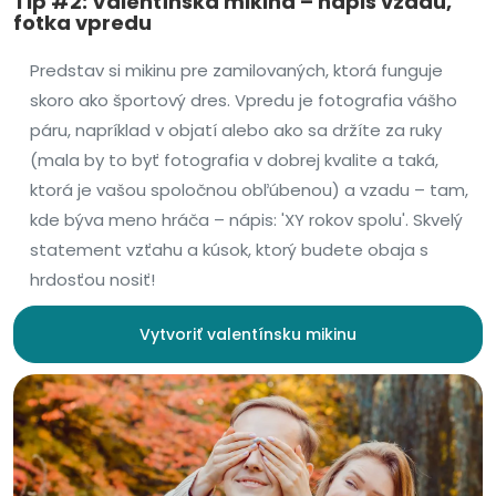
Tip #2: Valentínska mikina – nápis vzadu,
fotka vpredu
Predstav si mikinu pre zamilovaných, ktorá funguje
skoro ako športový dres. Vpredu je fotografia vášho
páru, napríklad v objatí alebo ako sa držíte za ruky
(mala by to byť fotografia v dobrej kvalite a taká,
ktorá je vašou spoločnou obľúbenou) a vzadu – tam,
kde býva meno hráča – nápis: 'XY rokov spolu'. Skvelý
statement vzťahu a kúsok, ktorý budete obaja s
hrdosťou nosiť!
Vytvoriť valentínsku mikinu