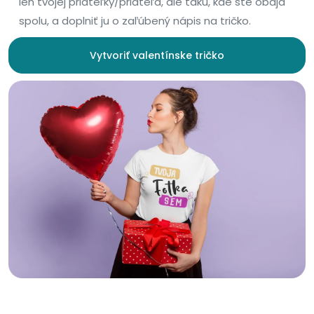
len tvojej priateľky/priateľa, ale takú, kde ste obaja
spolu, a doplniť ju o zaľúbený nápis na tričko.
Vytvoriť valentínske tričko