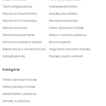
Technológie potlače
Halloweenske tričká
Návod na Vlastné tričko
Darčeky pre učiteľov
Návod na Tímové tričko
Narodeninové tričká
Návod na pranie
Potlač športových tričiek
Obchodné podmienky
Miska s vlastnou potlačou
Ochrana osobných údajov
Bytové doplnky
Reklamácia a výmena tovaru
Originálne vianočné darčeky
Kontaktujte nás
Darčeky podľa udalostí
Kategórie
Potlač dámskych tričiek
Potlač pánskych tričiek
Detské tričká s potlačou
Darčeky s potlačou