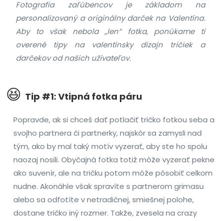
Fotografia zaľúbencov je základom na
personalizovaný a originálny darček na Valentína.
Aby to však nebola „len“ fotka, ponúkame ti
overené tipy na valentínsky dizajn tričiek a
darčekov od našich užívateľov.
😆
Tip #1: Vtipná fotka páru
Popravde, ak si chceš dať potlačiť tričko fotkou seba a
svojho partnera či partnerky, najskôr sa zamysli nad
tým, ako by mal taký motív vyzerať, aby ste ho spolu
naozaj nosili. Obyčajná fotka totiž môže vyzerať pekne
ako suvenír, ale na tričku potom môže pôsobiť celkom
nudne. Akonáhle však spravíte s partnerom grimasu
alebo sa odfotíte v netradičnej, smiešnej polohe,
dostane tričko iný rozmer. Takže, zvesela na crazy