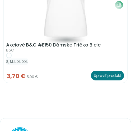
Akciové B&C #E150 Dámske Tričko Biele
B&C
S, M, L, XL, XXL
3,70 €
Upraviť produkt
5,90 €