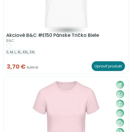
Akciové B&C #E150 Pánske Tričko Biele
B&C
S, M, L, XL, XXL, 3XL
3,70 €
Upraviť produkt
5,90 €