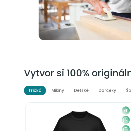
Vytvor si 100% originá
Tričká
Mikiny
Detské
Darčeky
Šp
ele