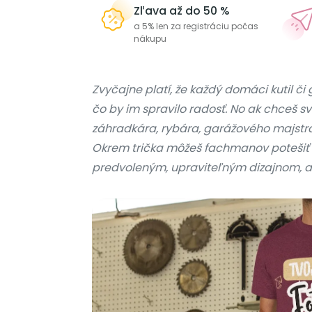
Zľava až do 50 %
a 5% len za registráciu počas
nákupu
Zvyčajne platí, že každý domáci kutil či
čo by im spravilo radosť. No ak chceš 
záhradkára, rybára, garážového majstra,
Okrem trička môžeš fachmanov potešiť aj
predvoleným, upraviteľným dizajnom, aleb