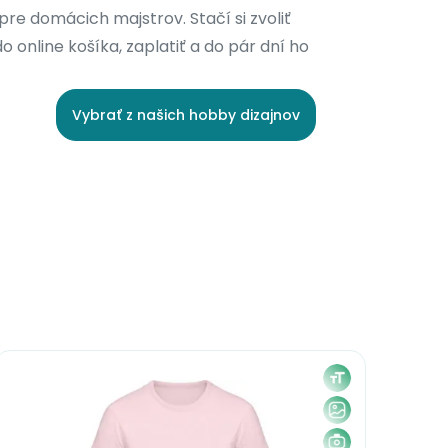
 pre domácich majstrov. Stačí si zvoliť
do online košíka, zaplatiť a do pár dní ho
Vybrať z našich hobby dizajnov
Zľav
Akc
B&C