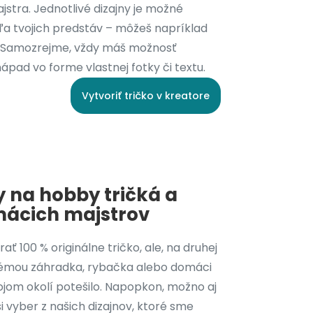
stra. Jednotlivé dizajny je možné
dľa tvojich predstáv – môžeš napríklad
y. Samozrejme, vždy máš možnosť
nápad vo forme vlastnej fotky či textu.
Vytvoriť tričko v kreatore
y na hobby tričká a
mácich majstrov
rať 100 % originálne tričko, ale, na druhej
 s témou záhradka, rybačka alebo domáci
ojom okolí potešilo. Napopkon, možno aj
 vyber z našich dizajnov, ktoré sme