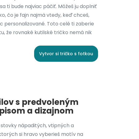
a ti bude najviac páčiť. Môžeš ju doplniť
čko, čo je fajn najmä vtedy, keď chceš,
ac personalizované. Toto celé ti zaberie
tu, že rovnaké kutilské tričko nemá nik
Vytvor si tričko s fotkou
tilov s predvoleným
pisom a dizajnom
 stovky nápaditých, vtipných a
ktorých si hravo vyberieš motív na