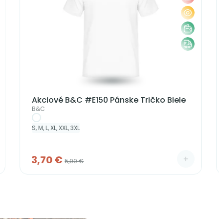
Akciové B&C #E150 Pánske Tričko Biele
B&C
S, M, L, XL, XXL, 3XL
3,70 €
5,90 €