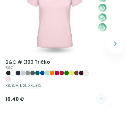
S, M, 
B&C # E190 Tričko
B&C
XS, S, M, L, XL, XXL, 3XL
3,
10,40 €