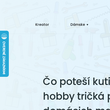
Kreator
Dámske
Čo poteší kut
hobby tričká 