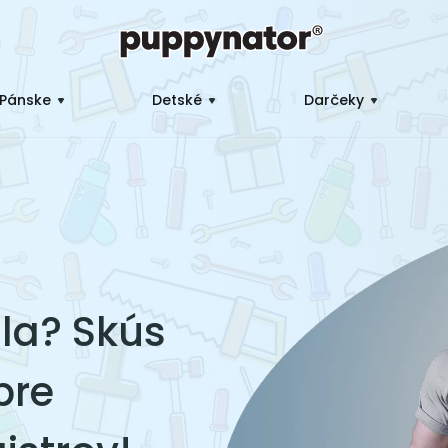
Pánske
Detské
Darčeky
ila? Skús
pre