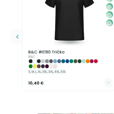
3 - 4 Roky, 5 - 6 Rokov, 7 - 8 Rokov, 9 - 11 Rokov, 12 - 14 Rokov
B&C #E190 Tričko
B&C
S, M, L, XL, XXL, 3XL, 4XL, 5XL
10,40 €