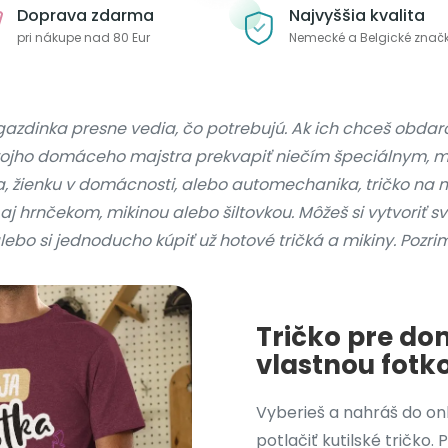
Doprava zdarma
Najvyššia kvalita
pri nákupe nad 80 Eur
Nemecké a Belgické znač
 gazdinka presne vedia, čo potrebujú. Ak ich chceš obdaro
svojho domáceho majstra prekvapiť niečím špeciálnym, má
 žienku v domácnosti, alebo automechanika, tričko na mi
 hrnčekom, mikinou alebo šiltovkou. Môžeš si vytvoriť svo
o si jednoducho kúpiť už hotové tričká a mikiny. Pozrime 
Tričko pre do
vlastnou fotk
Vyberieš a nahráš do on
potlačiť kutilské tričko.