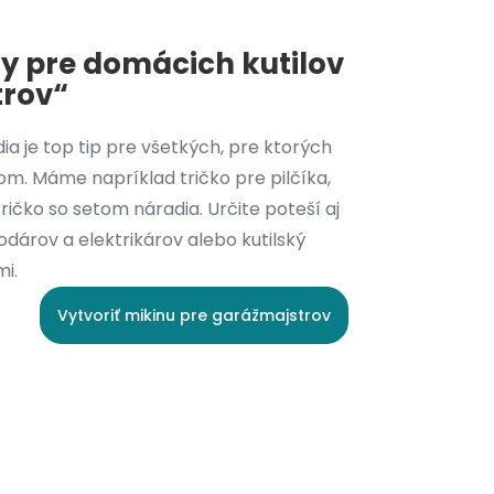
ny pre domácich kutilov
trov“
a je top tip pre všetkých, pre ktorých
m. Máme napríklad tričko pre pilčíka,
tričko so setom náradia. Určite poteší aj
dárov a elektrikárov alebo kutilský
mi.
Vytvoriť mikinu pre garážmajstrov