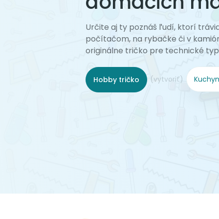
domácich maj
Určite aj ty poznáš ľudí, ktorí trávi
počítačom, na rybačke či v kamió
originálne tričko pre technické typ
(vytvoriť)
Kuchyn
Hobby tričko