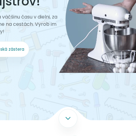
strov!
a väčšinu času v dielni, za
ne na cestách. Vyrob im
y!
ská zástera