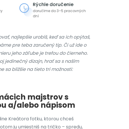
Rýchle doručenie
ky
doručíme do 3–5 pracovných
dní
vať, najlepšie urobíš, keď sa ich opýtaš,
me pre teba zaručený tip. Či už ide o
eru jeho záľube je trefou do čierneho.
j jedinečný dizajn, hrať sa s naším
sa bližšie na tieto tri možnosti:
mácich majstrov s
ou a/alebo nápisom
line Kreátora fotku, ktorou chceš
 Potom ju umiestniš na tričko – spredu,