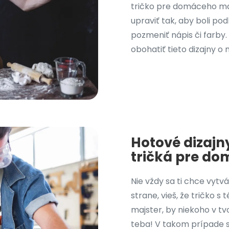
tričko pre domáceho maj
upraviť tak, aby boli po
pozmeniť nápis či farb
obohatiť tieto dizajny o 
Hotové dizajn
tričká pre do
Nie vždy sa ti chce vytvá
strane, vieš, že tričko
majster, by niekoho v tv
teba! V takom prípade si