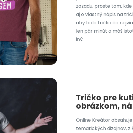
zozadu, proste tam, kde s
aj o vlastný nápis na tri
aby bolo tričko čo najvi
len pár minút a máš isto
iný.
Tričko pre ku
obrázkom, ná
Online Kreátor obsahuje
tematických dizajnov, z 