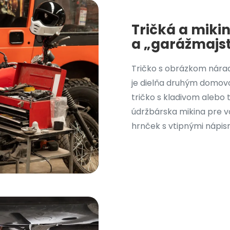
Tričká a miki
a „garážmajs
Tričko s obrázkom náradi
je dielňa druhým domovo
tričko s kladivom alebo 
údržbárska mikina pre vo
hrnček s vtipnými nápis